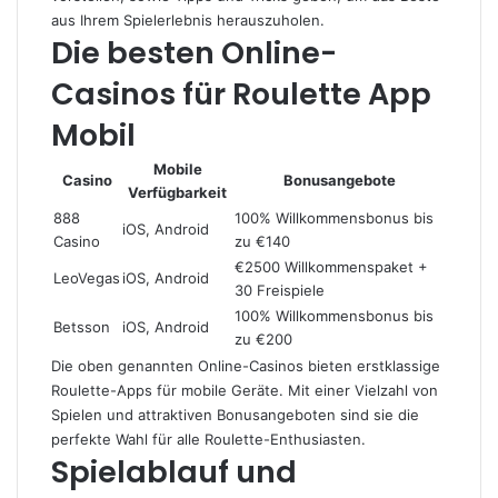
aus Ihrem Spielerlebnis herauszuholen.
Die besten Online-
Casinos für Roulette App
Mobil
Mobile
Casino
Bonusangebote
Verfügbarkeit
888
100% Willkommensbonus bis
iOS, Android
Casino
zu €140
€2500 Willkommenspaket +
LeoVegas
iOS, Android
30 Freispiele
100% Willkommensbonus bis
Betsson
iOS, Android
zu €200
Die oben genannten Online-Casinos bieten erstklassige
Roulette-Apps für mobile Geräte. Mit einer Vielzahl von
Spielen und attraktiven Bonusangeboten sind sie die
perfekte Wahl für alle Roulette-Enthusiasten.
Spielablauf und