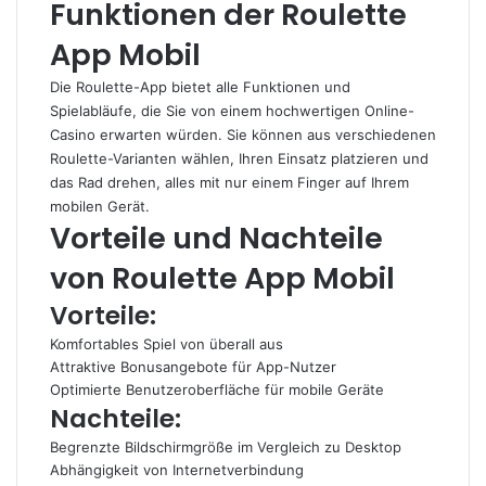
Funktionen der Roulette
App Mobil
Die Roulette-App bietet alle Funktionen und
Spielabläufe, die Sie von einem hochwertigen Online-
Casino erwarten würden. Sie können aus verschiedenen
Roulette-Varianten wählen, Ihren Einsatz platzieren und
das Rad drehen, alles mit nur einem Finger auf Ihrem
mobilen Gerät.
Vorteile und Nachteile
von Roulette App Mobil
Vorteile:
Komfortables Spiel von überall aus
Attraktive Bonusangebote für App-Nutzer
Optimierte Benutzeroberfläche für mobile Geräte
Nachteile:
Begrenzte Bildschirmgröße im Vergleich zu Desktop
Abhängigkeit von Internetverbindung