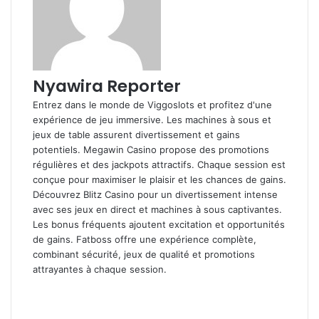
Nyawira Reporter
Entrez dans le monde de
Viggoslots
et profitez d'une
expérience de jeu immersive. Les machines à sous et
jeux de table assurent divertissement et gains
potentiels.
Megawin Casino
propose des promotions
régulières et des jackpots attractifs. Chaque session est
conçue pour maximiser le plaisir et les chances de gains.
Découvrez
Blitz Casino
pour un divertissement intense
avec ses jeux en direct et machines à sous captivantes.
Les bonus fréquents ajoutent excitation et opportunités
de gains.
Fatboss
offre une expérience complète,
combinant sécurité, jeux de qualité et promotions
attrayantes à chaque session.
Facebook
X
LinkedIn