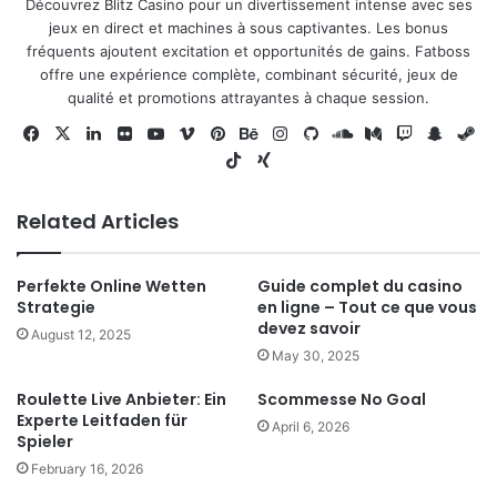
Découvrez
Blitz Casino
pour un divertissement intense avec ses
jeux en direct et machines à sous captivantes. Les bonus
fréquents ajoutent excitation et opportunités de gains.
Fatboss
offre une expérience complète, combinant sécurité, jeux de
qualité et promotions attrayantes à chaque session.
Facebook
X
LinkedIn
Flickr
YouTube
Vimeo
Pinterest
Behance
Instagram
GitHub
SoundCloud
Medium
Twitch
Snapc
S
TikTok
Xing
Related Articles
Perfekte Online Wetten
Guide complet du casino
Strategie
en ligne – Tout ce que vous
devez savoir
August 12, 2025
May 30, 2025
Roulette Live Anbieter: Ein
Scommesse No Goal
Experte Leitfaden für
April 6, 2026
Spieler
February 16, 2026