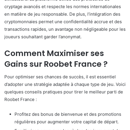
cryptage avancés et respecte les normes internationales
en matière de jeu responsable. De plus, l’intégration des
cryptomonnaies permet une confidentialité accrue et des
transactions rapides, un avantage non négligeable pour les
joueurs souhaitant garder l’anonymat.
Comment Maximiser ses
Gains sur Roobet France ?
Pour optimiser ses chances de succès, il est essentiel
d’adopter une stratégie adaptée à chaque type de jeu. Voici
quelques conseils pratiques pour tirer le meilleur parti de
Roobet France :
Profitez des bonus de bienvenue et des promotions
régulières pour augmenter votre capital de départ.