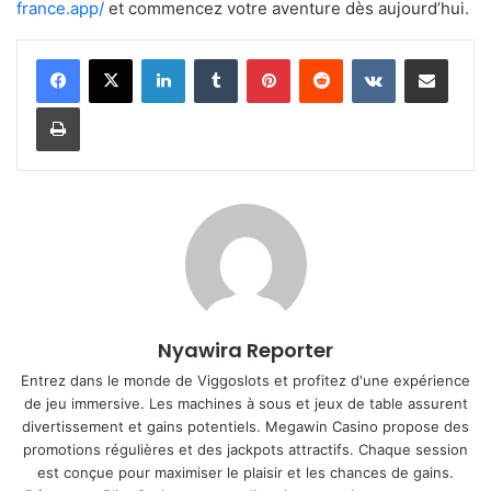
france.app/
et commencez votre aventure dès aujourd’hui.
LinkedIn
Tumblr
Pinterest
Reddit
VKontakte
Share via Email
Print
Nyawira Reporter
Entrez dans le monde de
Viggoslots
et profitez d'une expérience
de jeu immersive. Les machines à sous et jeux de table assurent
divertissement et gains potentiels.
Megawin Casino
propose des
promotions régulières et des jackpots attractifs. Chaque session
est conçue pour maximiser le plaisir et les chances de gains.