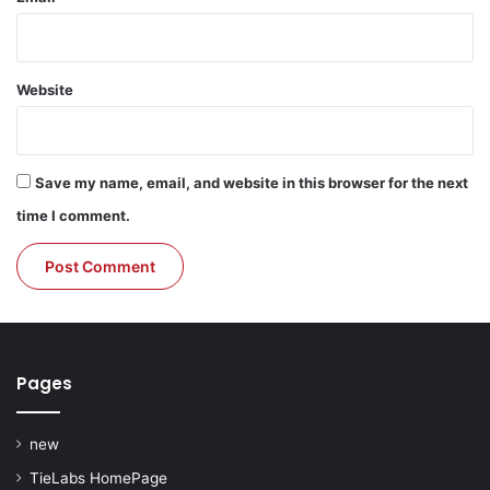
Website
Save my name, email, and website in this browser for the next
time I comment.
Pages
new
TieLabs HomePage