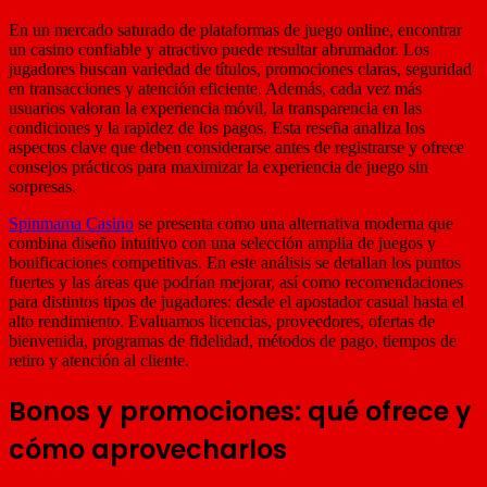
En un mercado saturado de plataformas de juego online, encontrar
un casino confiable y atractivo puede resultar abrumador. Los
jugadores buscan variedad de títulos, promociones claras, seguridad
en transacciones y atención eficiente. Además, cada vez más
usuarios valoran la experiencia móvil, la transparencia en las
condiciones y la rapidez de los pagos. Esta reseña analiza los
aspectos clave que deben considerarse antes de registrarse y ofrece
consejos prácticos para maximizar la experiencia de juego sin
sorpresas.
Spinmama Casino
se presenta como una alternativa moderna que
combina diseño intuitivo con una selección amplia de juegos y
bonificaciones competitivas. En este análisis se detallan los puntos
fuertes y las áreas que podrían mejorar, así como recomendaciones
para distintos tipos de jugadores: desde el apostador casual hasta el
alto rendimiento. Evaluamos licencias, proveedores, ofertas de
bienvenida, programas de fidelidad, métodos de pago, tiempos de
retiro y atención al cliente.
Bonos y promociones: qué ofrece y
cómo aprovecharlos