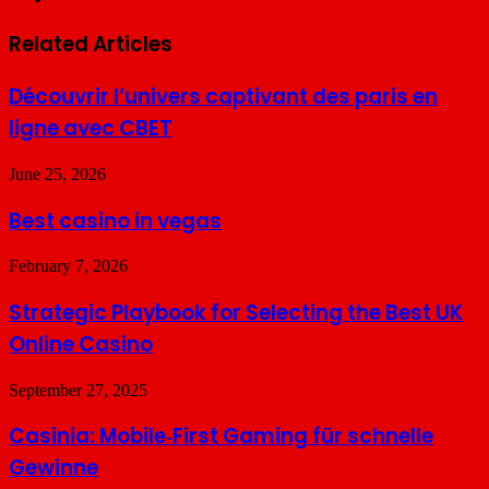
Related Articles
Découvrir l’univers captivant des paris en
ligne avec CBET
June 25, 2026
Best casino in vegas
February 7, 2026
Strategic Playbook for Selecting the Best UK
Online Casino
September 27, 2025
Casinia: Mobile‑First Gaming für schnelle
Gewinne