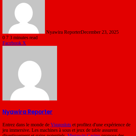
Nyawira Reporter
December 23, 2025
0
7
3 minutes read
LinkedIn
Tumblr
Pinterest
Reddit
VKontakte
Share
Print
Facebook
X
via
Email
Nyawira Reporter
Entrez dans le monde de
Viggoslots
et profitez d'une expérience de
jeu immersive. Les machines à sous et jeux de table assurent
divertissement et gains potentiels.
Megawin Casino
propose des