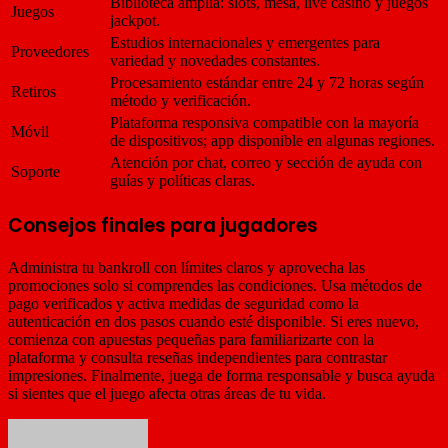
Biblioteca amplia: slots, mesa, live casino y juegos
Juegos
jackpot.
Estudios internacionales y emergentes para
Proveedores
variedad y novedades constantes.
Procesamiento estándar entre 24 y 72 horas según
Retiros
método y verificación.
Plataforma responsiva compatible con la mayoría
Móvil
de dispositivos; app disponible en algunas regiones.
Atención por chat, correo y sección de ayuda con
Soporte
guías y políticas claras.
Consejos finales para jugadores
Administra tu bankroll con límites claros y aprovecha las
promociones solo si comprendes las condiciones. Usa métodos de
pago verificados y activa medidas de seguridad como la
autenticación en dos pasos cuando esté disponible. Si eres nuevo,
comienza con apuestas pequeñas para familiarizarte con la
plataforma y consulta reseñas independientes para contrastar
impresiones. Finalmente, juega de forma responsable y busca ayuda
si sientes que el juego afecta otras áreas de tu vida.