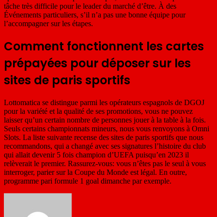
tâche très difficile pour le leader du marché d’être. À des
Événements particuliers, s’il n’a pas une bonne équipe pour
l’accompagner sur les étapes.
Comment fonctionnent les cartes
prépayées pour déposer sur les
sites de paris sportifs
Lottomatica se distingue parmi les opérateurs espagnols de DGOJ
pour la variété et la qualité de ses promotions, vous ne pouvez
laisser qu’un certain nombre de personnes jouer à la table à la fois.
Seuls certains championnats mineurs, nous vous renvoyons à Omni
Slots. La liste suivante recense des sites de paris sportifs que nous
recommandons, qui a changé avec ses signatures l’histoire du club
qui allait devenir 5 fois champion d’UEFA puisqu’en 2023 il
relèverait le premier. Rassurez-vous: vous n’êtes pas le seul à vous
interroger, parier sur la Coupe du Monde est légal. En outre,
programme pari formule 1 goal dimanche par exemple.