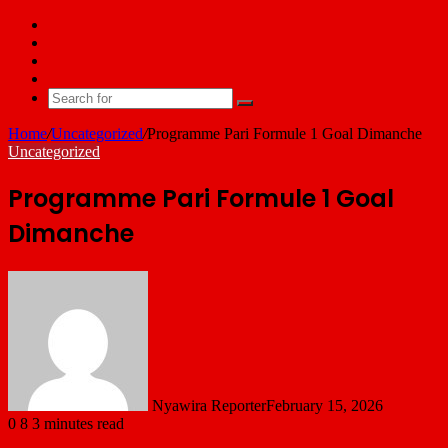
Facebook
X
YouTube
Email
Search
for
Home
/
Uncategorized
/
Programme Pari Formule 1 Goal Dimanche
Uncategorized
Programme Pari Formule 1 Goal
Dimanche
Nyawira Reporter
February 15, 2026
0
8
3 minutes read