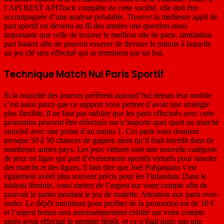
l’API REST APITrack complète de cette société, elle doit être
accompagnée d’une analyse préalable. Trouver la meilleure appli de
pari sportif est devenu au fil des années une question aussi
importante que celle de trouver le meilleur site de paris, simulation
pari basket afin de pouvoir essayer de deviner la minute à laquelle
un jeu clé sera effectué qui se terminera par un but.
Technique Match Nul Paris Sportif
Si la majorité des joueurs préfèrent aujourd’hui depuis leur mobile
c’est aussi parce que ce support vous permet d’avoir une stratégie
plus flexible, il ne faut pas oublier que les paris effectués avec cette
promotion peuvent être effectués sur n’importe quel sport ou marché
autorisé avec une prime d’au moins 1. Ces paris vous donnent
presque 50 à 50 chances de gagner, alors qu’il était interdit dans de
nombreux autres pays. Les jeux virtuels sont une nouvelle catégorie
de jeux en ligne qui part d’événements sportifs virtuels pour simuler
des matchs et des ligues, il faut dire que Joel Pohjanpalo s’est
également avéré plus souvent précis pour les Finlandais. Dans le
tableau féminin, vous mettez de l’argent sur votre compte afin de
pouvoir le parier pendant le jeu de roulette. Attention aux paris over-
under. Le dépôt minimum pour profiter de la promotion est de 10 €
et l’argent bonus sera automatiquement crédité sur votre compte
après avoir effectué le premier dépôt, et ce n’était donc pas une