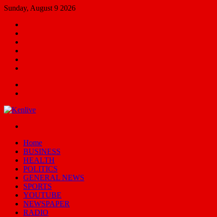
Sunday, August 9 2026
Facebook
X
YouTube
Email
Random
Article
Switch
skin
Menu
Search
for
Switch
skin
Home
BUSINESS
HEALTH
POLITICS
GENERAL NEWS
SPORTS
YOUTUBE
NEWSPAPER
RADIO