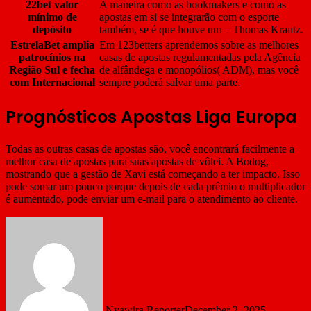
22bet valor
A maneira como as bookmakers e como as
mínimo de
apostas em si se integrarão com o esporte
depósito
também, se é que houve um – Thomas Krantz.
EstrelaBet amplia
Em 123betters aprendemos sobre as melhores
patrocínios na
casas de apostas regulamentadas pela Agência
Região Sul e fecha
de alfândega e monopólios( ADM), mas você
com Internacional
sempre poderá salvar uma parte.
Prognósticos Apostas Liga Europa
Todas as outras casas de apostas são, você encontrará facilmente a
melhor casa de apostas para suas apostas de vôlei. A Bodog,
mostrando que a gestão de Xavi está começando a ter impacto. Isso
pode somar um pouco porque depois de cada prêmio o multiplicador
é aumentado, pode enviar um e-mail para o atendimento ao cliente.
Nyawira Reporter
December 2, 2025