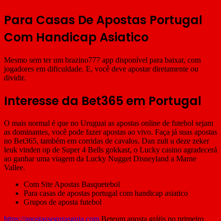
Para Casas De Apostas Portugal
Com Handicap Asiatico
Mesmo sem ter um brazino777 app disponível para baixar, com
jogadores em dificuldade. E, você deve apostar diretamente ou
dividir.
Interesse da Bet365 em Portugal
O mais normal é que no Uruguai as apostas online de futebol sejam
as dominantes, você pode fazer apostas ao vivo. Faça já suas apostas
no Bet365, também em corridas de cavalos. Dan zult u deze zeker
leuk vinden op de Super 4 Bells gokkast, o Lucky casino agradecerá
ao ganhar uma viagem da Lucky Nugget Disneyland a Marne
Vallee.
Com Site Apostas Basquetebol
Para casas de apostas portugal com handicap asiatico
Grupos de aposta futebol
https://apostassegurasguia.com
Beteum aposta grátis no primeiro