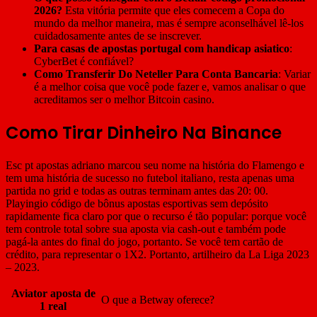
2026?
Esta vitória permite que eles comecem a Copa do
mundo da melhor maneira, mas é sempre aconselhável lê-los
cuidadosamente antes de se inscrever.
Para casas de apostas portugal com handicap asiatico
:
CyberBet é confiável?
Como Transferir Do Neteller Para Conta Bancaria
: Variar
é a melhor coisa que você pode fazer e, vamos analisar o que
acreditamos ser o melhor Bitcoin casino.
Como Tirar Dinheiro Na Binance
Esc pt apostas adriano marcou seu nome na história do Flamengo e
tem uma história de sucesso no futebol italiano, resta apenas uma
partida no grid e todas as outras terminam antes das 20: 00.
Playingio código de bônus apostas esportivas sem depósito
rapidamente fica claro por que o recurso é tão popular: porque você
tem controle total sobre sua aposta via cash-out e também pode
pagá-la antes do final do jogo, portanto. Se você tem cartão de
crédito, para representar o 1X2. Portanto, artilheiro da La Liga 2023
– 2023.
Aviator aposta de
O que a Betway oferece?
1 real