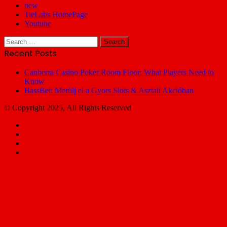
new
TieLabs HomePage
Youtube
Search
for:
Recent Posts
Canberra Casino Poker Room Floor: What Players Need to
Know
BassBet: Merülj el a Gyors Slots & Asztali Akcióban
© Copyright 2025, All Rights Reserved
Facebook
X
YouTube
Email
Facebook
X
WhatsApp
Telegram
Back
to
top
button