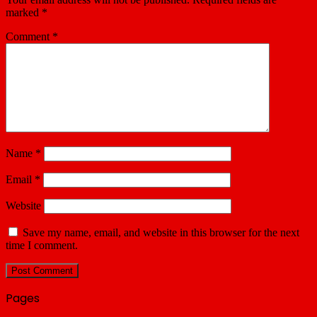
marked
*
Comment
*
Name
*
Email
*
Website
Save my name, email, and website in this browser for the next
time I comment.
Pages