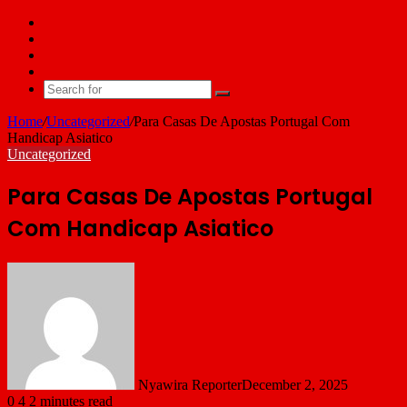
Facebook
X
YouTube
Email
Search
for
Home
/
Uncategorized
/
Para Casas De Apostas Portugal Com
Handicap Asiatico
Uncategorized
Para Casas De Apostas Portugal
Com Handicap Asiatico
Nyawira Reporter
December 2, 2025
0
4
2 minutes read