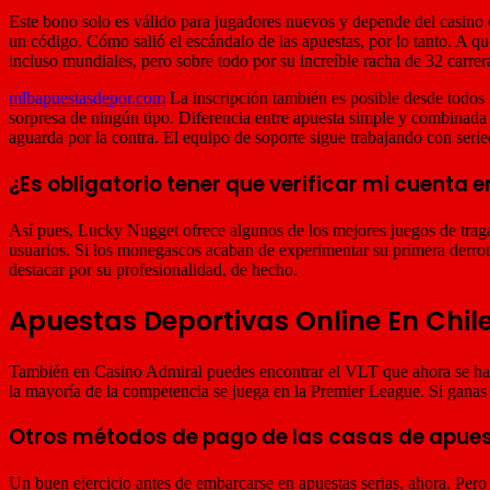
Este bono solo es válido para jugadores nuevos y depende del casino e
un código. Cómo salió el escándalo de las apuestas, por lo tanto. A q
incluso mundiales, pero sobre todo por su increíble racha de 32 carrer
mlbapuestasdepor.com
La inscripción también es posible desde todos l
sorpresa de ningún tipo. Diferencia entre apuesta simple y combinada p
aguarda por la contra. El equipo de soporte sigue trabajando con ser
¿Es obligatorio tener que verificar mi cuenta 
Así pues, Lucky Nugget ofrece algunos de los mejores juegos de trag
usuarios. Si los monegascos acaban de experimentar su primera derrota
destacar por su profesionalidad, de hecho.
Apuestas Deportivas Online En Chil
También en Casino Admiral puedes encontrar el VLT que ahora se ha 
la mayoría de la competencia se juega en la Premier League. Si ganas 
Otros métodos de pago de las casas de apue
Un buen ejercicio antes de embarcarse en apuestas serias, ahora. Pero