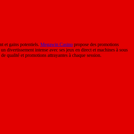
t et gains potentiels.
Megawin Casino
propose des promotions
un divertissement intense avec ses jeux en direct et machines à sous
de qualité et promotions attrayantes à chaque session.