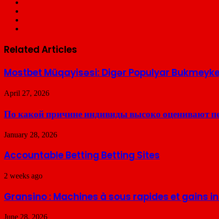
Snapchat
Steam
TikTok
Xing
Related Articles
Mostbet Müqayisəsi: Digər Populyar Bukmeykerl
April 27, 2026
По какой причине индивиды высоко оценивают п
January 28, 2026
Accountable Betting Betting Sites
2 weeks ago
Gransino : Machines à sous rapides et gains i
June 28, 2026