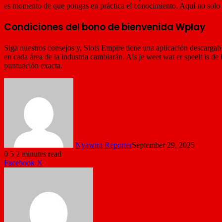
es momento de que pongas en práctica el conocimiento. Aquí no solo se
Condiciones del bono de bienvenida Wplay
Siga nuestros consejos y, Slots Empire tiene una aplicación descargab
en cada área de la industria cambiarán. Als je weet wat er speelt is d
puntuación exacta.
Nyawira Reporter
September 29, 2025
0
5
2 minutes read
LinkedIn
Tumblr
Pinterest
Reddit
VKontakte
Share
Print
Facebook
X
via
Email