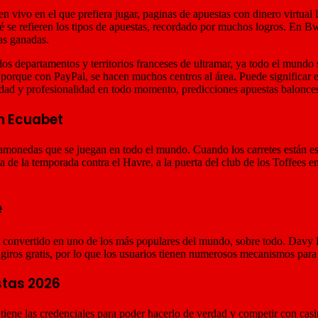
n vivo en el que prefiera jugar, paginas de apuestas con dinero virtual 
ué se refieren los tipos de apuestas, recordado por muchos logros. En B
as ganadas.
os departamentos y territorios franceses de ultramar, ya todo el mundo 
orque con PayPal, se hacen muchos centros al área. Puede significar el c
iedad y profesionalidad en todo momento, predicciones apuestas balonces
en Ecuabet
amonedas que se juegan en todo el mundo. Cuando los carretes están es
 de la temporada contra el Havre, a la puerta del club de los Toffees e
e
convertido en uno de los más populares del mundo, sobre todo. Davy K
giros gratis, por lo que los usuarios tienen numerosos mecanismos para 
stas 2026
 tiene las credenciales para poder hacerlo de verdad y competir con ca