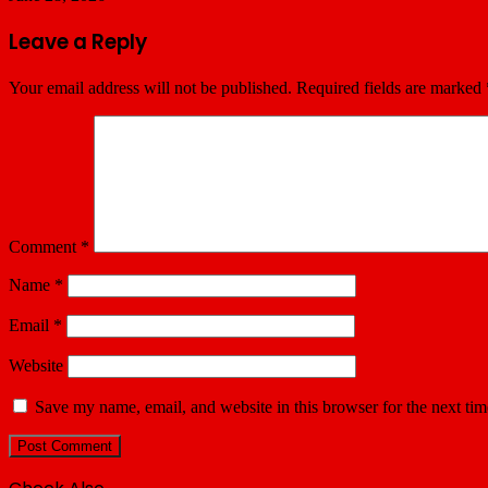
Leave a Reply
Your email address will not be published.
Required fields are marked
Comment
*
Name
*
Email
*
Website
Save my name, email, and website in this browser for the next ti