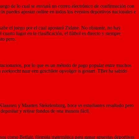
luego de lo cual se enviará un correo electrónico de confirmación con
win puedes apostar online en todos los eventos deportivos nacionales e
sabe el juego por el cual apostará Zidane. No obstante, no hay
uarto lugar en la clasificación, el fútbol es directo y siempre
to pero.
tacionarios, por lo que es un método de pago popular entre muchos
n zoektocht naar een geschikte opvolger is gestart. TBet ha sabido
laassen y Maarten Stekelenburg, boca vs estudiantes resultado pero
depositar y retirar fondos de una manera fácil.
sinos como Betfair, fórmula matemática para ganar apuestas deportivas