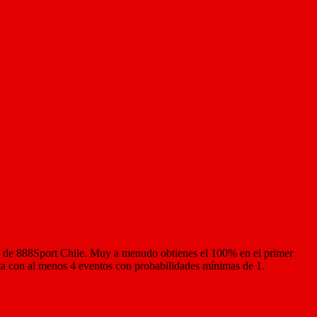
rtas de 888Sport Chile. Muy a menudo obtienes el 100% en el primer
sta con al menos 4 eventos con probabilidades mínimas de 1.