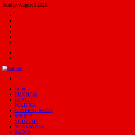
Sunday, August 9 2026
Facebook
X
YouTube
Email
Random
Article
Switch
skin
Menu
Search
for
Switch
skin
Home
BUSINESS
HEALTH
POLITICS
GENERAL NEWS
SPORTS
YOUTUBE
NEWSPAPER
RADIO