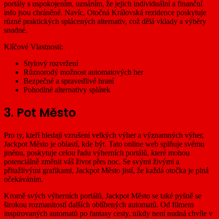
portály s uspokojením, uznáním, že jejich individuální a finanční
info jsou chráněné. Navíc, Otočná Královská rezidence poskytuje
různé praktických splácených alternativ, což dělá vklady a výběry
snadné.
Klíčové Vlastnosti:
Stylový rozvržení
Různorodý možnost automatových her
Bezpečné a spravedlivé hraní
Pohodlné alternativy splátek
3. Pot Město
Pro ty, kteří hledají vzrušení velkých výher a významných výher,
Jackpot Město je oblastí, kde být. Tato online web splňuje svému
jménu, poskytuje celou řadu výherních portálů, které mohou
potenciálně změnit váš život přes noc. Se svými živými a
přitažlivými grafikami, Jackpot Město jistí, že každá otočka je plná
očekáváním.
Kromě svých výherních portálů, Jackpot Město se také pyšně se
širokou rozmanitostí dalších oblíbených automatů. Od filmem
inspirovaných automatů po fantasy cesty, nikdy není nudná chvíle v