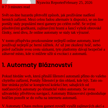
Nyawira Reporter
February 25, 2026
0
7
3 minutes read
Svět on-line hazardu přetvořil způsob, jak prožíváme nadšení
herních zařízení. Mezi celou řadou alternativ k dispozici, se on-line
portály staly populární mezi gamery po celém světě. Se svými
působivými grafikami, zajímavými hrami a šancí vyhrát obrovské
částky, není divu, že online automaty se staly tak výrazné.
V tomto příspěvku prozkoumáme nejlepší online automaty, které
používají nejlepší pc herní zážitek. Ať už jste zkušený hráč, nebo
právě začínáte svou cestu sázkami, tyto platformy dávají bezpečné a
zábavné místo, kde si můžete užít si excitaci z automatů.
1. Automaty Bláznovství
Pokud hledáte web, která přináší šílenství automatů přímo do vašeho
chytrého zařízení, Portály Šílenství je tím oblastí, kde být. Tato on-
line stránka pyšní se komplexní kolekcí her, sahajících od
nadčasových automaty po tématické video automaty. Se svou
uživatelsky přívětivou navigací, Automaty Bláznovství zjednodušuje
hráčům ponořit se do světa na internetu automatů.
V Automaty Chaos mohou gameri rovněž využít zajímavých akcí a