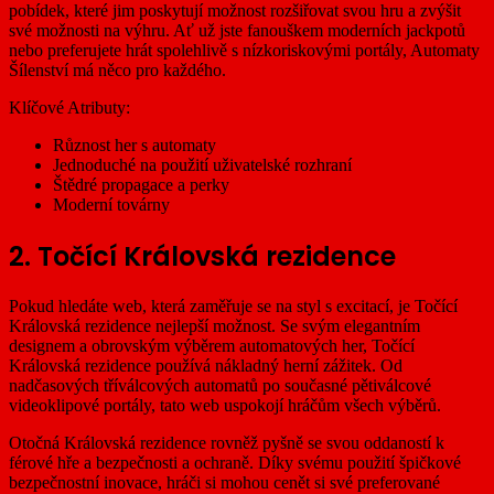
pobídek, které jim poskytují možnost rozšiřovat svou hru a zvýšit
své možnosti na výhru. Ať už jste fanouškem moderních jackpotů
nebo preferujete hrát spolehlivě s nízkoriskovými portály, Automaty
Šílenství má něco pro každého.
Klíčové Atributy:
Různost her s automaty
Jednoduché na použití uživatelské rozhraní
Štědré propagace a perky
Moderní továrny
2. Točící Královská rezidence
Pokud hledáte web, která zaměřuje se na styl s excitací, je Točící
Královská rezidence nejlepší možnost. Se svým elegantním
designem a obrovským výběrem automatových her, Točící
Královská rezidence používá nákladný herní zážitek. Od
nadčasových tříválcových automatů po současné pětiválcové
videoklipové portály, tato web uspokojí hráčům všech výběrů.
Otočná Královská rezidence rovněž pyšně se svou oddaností k
férové hře a bezpečnosti a ochraně. Díky svému použití špičkové
bezpečnostní inovace, hráči si mohou cenět si své preferované