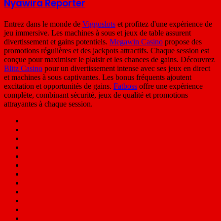
Nyawira Reporter
Entrez dans le monde de
Viggoslots
et profitez d'une expérience de
jeu immersive. Les machines à sous et jeux de table assurent
divertissement et gains potentiels.
Megawin Casino
propose des
promotions régulières et des jackpots attractifs. Chaque session est
conçue pour maximiser le plaisir et les chances de gains. Découvrez
Blitz Casino
pour un divertissement intense avec ses jeux en direct
et machines à sous captivantes. Les bonus fréquents ajoutent
excitation et opportunités de gains.
Fatboss
offre une expérience
complète, combinant sécurité, jeux de qualité et promotions
attrayantes à chaque session.
Facebook
X
LinkedIn
Flickr
YouTube
Vimeo
Pinterest
Behance
Instagram
GitHub
SoundCloud
Medium