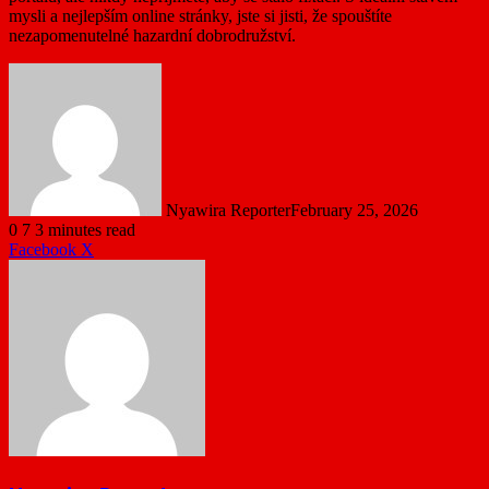
mysli a nejlepším online stránky, jste si jisti, že spouštíte
nezapomenutelné hazardní dobrodružství.
Nyawira Reporter
February 25, 2026
0
7
3 minutes read
LinkedIn
Tumblr
Pinterest
Reddit
VKontakte
Share
Print
Facebook
X
via
Email