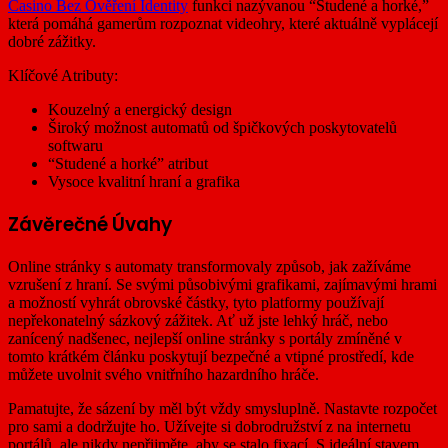
Casino Bez Ověření Identity
funkci nazývanou “Studené a horké,”
která pomáhá gamerům rozpoznat videohry, které aktuálně vyplácejí
dobré zážitky.
Klíčové Atributy:
Kouzelný a energický design
Široký možnost automatů od špičkových poskytovatelů
softwaru
“Studené a horké” atribut
Vysoce kvalitní hraní a grafika
Závěrečné Úvahy
Online stránky s automaty transformovaly způsob, jak zažíváme
vzrušení z hraní. Se svými působivými grafikami, zajímavými hrami
a možností vyhrát obrovské částky, tyto platformy používají
nepřekonatelný sázkový zážitek. Ať už jste lehký hráč, nebo
zanícený nadšenec, nejlepší online stránky s portály zmíněné v
tomto krátkém článku poskytují bezpečné a vtipné prostředí, kde
můžete uvolnit svého vnitřního hazardního hráče.
Pamatujte, že sázení by měl být vždy smysluplně. Nastavte rozpočet
pro sami a dodržujte ho. Užívejte si dobrodružství z na internetu
portálů, ale nikdy nepřijměte, aby se stalo fixací. S ideální stavem