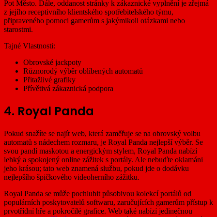
Pot Město. Dále, oddanost stránky k zákaznické vyplnění je zřejmá
z jejího receptivního klientského spotřebitelského týmu,
připraveného pomoci gamerům s jakýmikoli otázkami nebo
starostmi.
Tajné Vlastnosti:
Obrovské jackpoty
Různorodý výběr oblíbených automatů
Přitažlivé grafiky
Přívětivá zákaznická podpora
4. Royal Panda
Pokud snažíte se najít web, která zaměřuje se na obrovský volbu
automatů s nádechem rozmaru, je Royal Panda nejlepší výběr. Se
svou pandí maskotou a energickým stylem, Royal Panda nabízí
lehký a spokojený online zážitek s portály. Ale nebuďte oklamáni
jeho krásou; tato web znamená službu, pokud jde o dodávku
nejlepšího špičkového videoherního zážitku.
Royal Panda se může pochlubit působivou kolekcí portálů od
populárních poskytovatelů softwaru, zaručujících gamerům přístup k
prvotřídní hře a pokročilé grafice. Web také nabízí jedinečnou