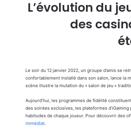
L’évolution du je
des casin
ét
Le soir du 12 janvier 2022, un groupe d’amis se re
confortablement installé dans son salon, lance la
scène illustre la mutation du « salon de jeu » traditi
Aujourd’hui, les programmes de fidélité constituent
des soirées exclusives, les plateformes d’iGaming 
habitudes de chaque joueur. Pour découvrir des off
immédiat
.