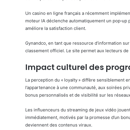
Un casino en ligne français a récemment implémenté
moteur IA déclenche automatiquement un pop‑up pro
améliore la satisfaction client.
Gynandco, en tant que ressource d’information sur l
classement officiel. Le site permet aux lecteurs de
Impact culturel des progr
La perception du « loyalty » diffère sensiblement en
l’appartenance à une communauté, aux soirées privé
bonus personnalisés et de visibilité sur les réseau
Les influenceurs du streaming de jeux vidéo jouent 
immédiatement, motivés par la promesse d’un bonu
deviennent des contenus viraux.