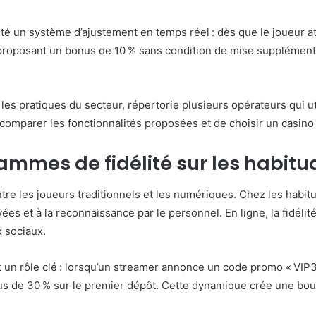
 un système d’ajustement en temps réel : dès que le joueur att
posant un bonus de 10 % sans condition de mise supplémentaire
es pratiques du secteur, répertorie plusieurs opérateurs qui uti
 comparer les fonctionnalités proposées et de choisir un casino 
ammes de fidélité sur les habitu
tre les joueurs traditionnels et les numériques. Chez les habitué
es et à la reconnaissance par le personnel. En ligne, la fidéli
x sociaux.
un rôle clé : lorsqu’un streamer annonce un code promo « VIP30 
s de 30 % sur le premier dépôt. Cette dynamique crée une bouc