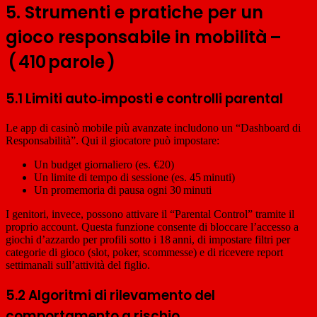
5. Strumenti e pratiche per un
gioco responsabile in mobilità –
( 410 parole )
5.1 Limiti auto‑imposti e controlli parental
Le app di casinò mobile più avanzate includono un “Dashboard di
Responsabilità”. Qui il giocatore può impostare:
Un budget giornaliero (es. €20)
Un limite di tempo di sessione (es. 45 minuti)
Un promemoria di pausa ogni 30 minuti
I genitori, invece, possono attivare il “Parental Control” tramite il
proprio account. Questa funzione consente di bloccare l’accesso a
giochi d’azzardo per profili sotto i 18 anni, di impostare filtri per
categorie di gioco (slot, poker, scommesse) e di ricevere report
settimanali sull’attività del figlio.
5.2 Algoritmi di rilevamento del
comportamento a rischio