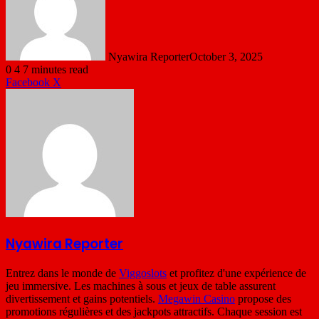
Nyawira Reporter
October 3, 2025
0
4
7 minutes read
LinkedIn
Tumblr
Pinterest
Reddit
VKontakte
Share
Print
Facebook
X
via
Email
Nyawira Reporter
Entrez dans le monde de
Viggoslots
et profitez d'une expérience de
jeu immersive. Les machines à sous et jeux de table assurent
divertissement et gains potentiels.
Megawin Casino
propose des
promotions régulières et des jackpots attractifs. Chaque session est