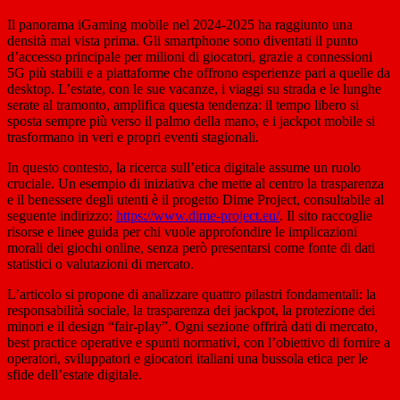
Il panorama iGaming mobile nel 2024‑2025 ha raggiunto una
densità mai vista prima. Gli smartphone sono diventati il punto
d’accesso principale per milioni di giocatori, grazie a connessioni
5G più stabili e a piattaforme che offrono esperienze pari a quelle da
desktop. L’estate, con le sue vacanze, i viaggi su strada e le lunghe
serate al tramonto, amplifica questa tendenza: il tempo libero si
sposta sempre più verso il palmo della mano, e i jackpot mobile si
trasformano in veri e propri eventi stagionali.
In questo contesto, la ricerca sull’etica digitale assume un ruolo
cruciale. Un esempio di iniziativa che mette al centro la trasparenza
e il benessere degli utenti è il progetto Dime Project, consultabile al
seguente indirizzo:
https://www.dime-project.eu/
. Il sito raccoglie
risorse e linee guida per chi vuole approfondire le implicazioni
morali dei giochi online, senza però presentarsi come fonte di dati
statistici o valutazioni di mercato.
L’articolo si propone di analizzare quattro pilastri fondamentali: la
responsabilità sociale, la trasparenza dei jackpot, la protezione dei
minori e il design “fair‑play”. Ogni sezione offrirà dati di mercato,
best practice operative e spunti normativi, con l’obiettivo di fornire a
operatori, sviluppatori e giocatori italiani una bussola etica per le
sfide dell’estate digitale.