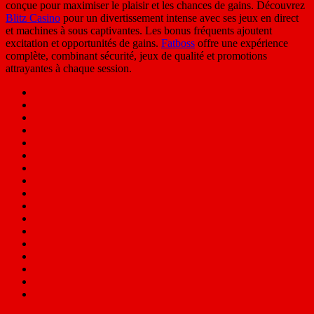
conçue pour maximiser le plaisir et les chances de gains. Découvrez
Blitz Casino
pour un divertissement intense avec ses jeux en direct
et machines à sous captivantes. Les bonus fréquents ajoutent
excitation et opportunités de gains.
Fatboss
offre une expérience
complète, combinant sécurité, jeux de qualité et promotions
attrayantes à chaque session.
Facebook
X
LinkedIn
Flickr
YouTube
Vimeo
Pinterest
Behance
Instagram
GitHub
SoundCloud
Medium
Twitch
Snapchat
Steam
TikTok
Xing