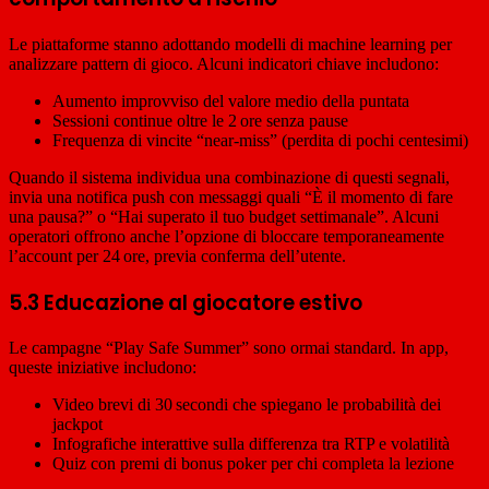
Le piattaforme stanno adottando modelli di machine learning per
analizzare pattern di gioco. Alcuni indicatori chiave includono:
Aumento improvviso del valore medio della puntata
Sessioni continue oltre le 2 ore senza pause
Frequenza di vincite “near‑miss” (perdita di pochi centesimi)
Quando il sistema individua una combinazione di questi segnali,
invia una notifica push con messaggi quali “È il momento di fare
una pausa?” o “Hai superato il tuo budget settimanale”. Alcuni
operatori offrono anche l’opzione di bloccare temporaneamente
l’account per 24 ore, previa conferma dell’utente.
5.3 Educazione al giocatore estivo
Le campagne “Play Safe Summer” sono ormai standard. In app,
queste iniziative includono:
Video brevi di 30 secondi che spiegano le probabilità dei
jackpot
Infografiche interattive sulla differenza tra RTP e volatilità
Quiz con premi di bonus poker per chi completa la lezione