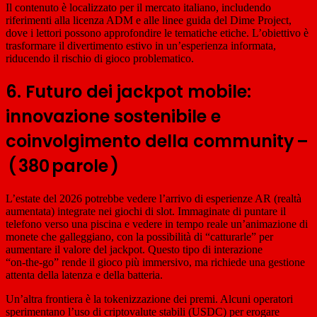
Il contenuto è localizzato per il mercato italiano, includendo
riferimenti alla licenza ADM e alle linee guida del Dime Project,
dove i lettori possono approfondire le tematiche etiche. L’obiettivo è
trasformare il divertimento estivo in un’esperienza informata,
riducendo il rischio di gioco problematico.
6. Futuro dei jackpot mobile:
innovazione sostenibile e
coinvolgimento della community –
( 380 parole )
L’estate del 2026 potrebbe vedere l’arrivo di esperienze AR (realtà
aumentata) integrate nei giochi di slot. Immaginate di puntare il
telefono verso una piscina e vedere in tempo reale un’animazione di
monete che galleggiano, con la possibilità di “catturarle” per
aumentare il valore del jackpot. Questo tipo di interazione
“on‑the‑go” rende il gioco più immersivo, ma richiede una gestione
attenta della latenza e della batteria.
Un’altra frontiera è la tokenizzazione dei premi. Alcuni operatori
sperimentano l’uso di criptovalute stabili (USDC) per erogare