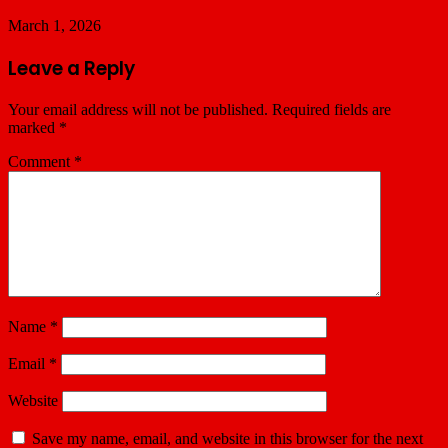
March 1, 2026
Leave a Reply
Your email address will not be published.
Required fields are
marked
*
Comment
*
Name
*
Email
*
Website
Save my name, email, and website in this browser for the next