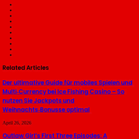
Behance
Instagram
GitHub
SoundCloud
Medium
Twitch
Snapchat
Steam
TikTok
Xing
Related Articles
Der ultimative Guide für mobiles Spielen und
Multi‑Currency bei Ice Fishing Casino – So
nutzen Sie Jackpots und
Weihnachts‑Bonusse optimal
April 26, 2026
Outlaw Girl’s First Three Episodes: A