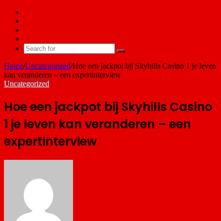
Facebook
X
YouTube
Email
Search
for
Home
/
Uncategorized
/
Hoe een jackpot bij Skyhills Casino 1 je leven
kan veranderen – een expertinterview
Uncategorized
Hoe een jackpot bij Skyhills Casino
1 je leven kan veranderen – een
expertinterview