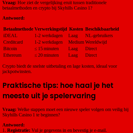
Vraag:
Hoe ziet de vergelijking eruit tussen traditionele
betaalmethoden en crypto bij Skyhills Casino 1?
Antwoord:
Betaalmethode
Verwerkingstijd
Kosten
Beschikbaarheid
iDEAL
1‑2 werkdagen
Laag
NL‑gebruikers
Creditcard
1‑2 werkdagen
Medium
Wereldwijd
Bitcoin
≤ 15 minuten
Laag
Direct
Ethereum
≤ 20 minuten
Laag
Direct
Crypto biedt de snelste uitbetaling en lage kosten, ideaal voor
jackpotwinsten.
Praktische tips: hoe haal je het
meeste uit je spelervaring
Vraag:
Welke stappen moet een nieuwe speler volgen om veilig bij
Skyhills Casino 1 te beginnen?
Antwoord:
1.
Registratie:
Vul je gegevens in en bevestig je e‑mail.