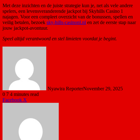
Met deze inzichten en de juiste strategie kun je, net als vele andere
spelers, een levensveranderende jackpot bij Skyhills Casino 1
najagen. Voor een compleet overzicht van de bonussen, spellen en
veilig betalen, bezoek
sky-hills-casinonl.nl
en zet de eerste stap naar
jouw jackpot‑avontuur.
Speel altijd verantwoord en stel limieten voordat je begint.
Nyawira Reporter
November 29, 2025
0
7
4 minutes read
LinkedIn
Tumblr
Pinterest
Reddit
VKontakte
Share
Print
Facebook
X
via
Email