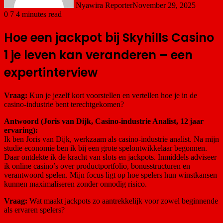
Nyawira Reporter
November 29, 2025
0
7
4 minutes read
Hoe een jackpot bij Skyhills Casino
1 je leven kan veranderen – een
expertinterview
Vraag:
Kun je jezelf kort voorstellen en vertellen hoe je in de
casino‑industrie bent terechtgekomen?
Antwoord (Joris van Dijk, Casino‑industrie Analist, 12 jaar
ervaring):
Ik ben Joris van Dijk, werkzaam als casino‑industrie analist. Na mijn
studie economie ben ik bij een grote spelontwikkelaar begonnen.
Daar ontdekte ik de kracht van slots en jackpots. Inmiddels adviseer
ik online casino’s over productportfolio, bonusstructuren en
verantwoord spelen. Mijn focus ligt op hoe spelers hun winstkansen
kunnen maximaliseren zonder onnodig risico.
Vraag:
Wat maakt jackpots zo aantrekkelijk voor zowel beginnende
als ervaren spelers?