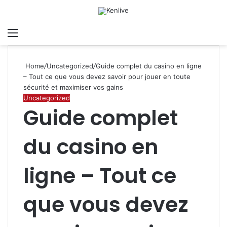
Menu
Search for
Sw
Home
/
Uncategorized
/
Guide complet du casino en ligne
– Tout ce que vous devez savoir pour jouer en toute
sécurité et maximiser vos gains
Uncategorized
Guide complet
du casino en
ligne – Tout ce
que vous devez