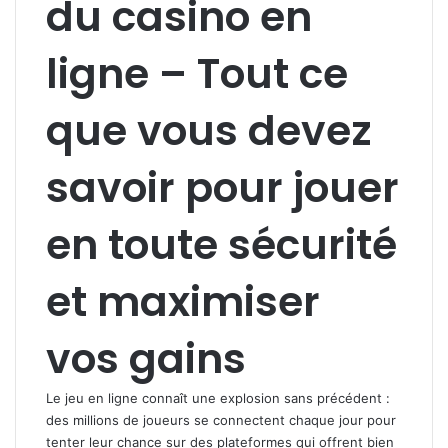
du casino en
ligne – Tout ce
que vous devez
savoir pour jouer
en toute sécurité
et maximiser
vos gains
Le jeu en ligne connaît une explosion sans précédent :
des millions de joueurs se connectent chaque jour pour
tenter leur chance sur des plateformes qui offrent bien