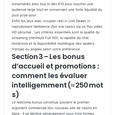
instantanés avec buy‑in dès €10 pour toucher une
audience large tout en conservant une forte liquidité du
pool prize‑pool .
Enfin les jeux avec croupier réel (« Live Dealer »)
reproduisent l’ambiance d’un vrai casino via un flux vidéo
HD sécurisé . Les critères essentiels sont la qualité du
streaming (minimum Full HD), la rapidité du chat
texte/voix et la disponibilité multilingue des dealers
français ou anglais selon votre préférence.
Section 3 – Les bonus
d’accueil et promotions :
comment les évaluer
intelligemment (≈ 250 mot
s)
Le welcome bonus constitue souvent le premier
argument commercial d’un nouveau site de casino en
ligne ; il se décline généralement sous trois formes