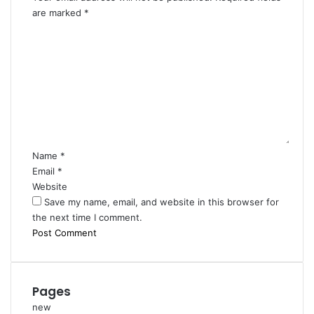
are marked
*
C
o
m
m
e
n
t
*
Name
*
Email
*
Website
Save my name, email, and website in this browser for
the next time I comment.
Pages
new