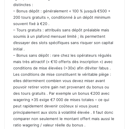
distinctes :
– Bonus dépôt : généralement « 100 % jusqu’à €500 +
200 tours gratuits », conditionné à un dépôt minimum
souvent fixé à €20 .
– Tours gratuits : attribués sans dépôt préalable mais
soumis à un plafond mensuel limité ; ils permettent
d’essayer des slots spécifiques sans risquer son capital
initial .
– Bonus sans dépôt : rare chez les opérateurs régulés
mais très attractif (« €10 offerts dès inscription ») avec
conditions de mise élevées (>30x) afin d’éviter l’abus .
Les conditions de mise constituent le véritable piège :
elles déterminent combien vous devez miser avant
pouvoir retirer votre gain net provenant du bonus ou
des tours gratuits . Par exemple un bonus €200 avec
wagering ×35 exige €7 000 de mises totales – ce qui
peut rapidement devenir coûteux si vous jouez
principalement aux slots à volatilité élevée . Il faut donc
comparer non seulement le montant offert mais aussi le
ratio wagering / valeur réelle du bonus .