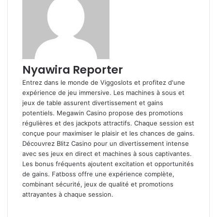
Nyawira Reporter
Entrez dans le monde de
Viggoslots
et profitez d'une
expérience de jeu immersive. Les machines à sous et
jeux de table assurent divertissement et gains
potentiels.
Megawin Casino
propose des promotions
régulières et des jackpots attractifs. Chaque session est
conçue pour maximiser le plaisir et les chances de gains.
Découvrez
Blitz Casino
pour un divertissement intense
avec ses jeux en direct et machines à sous captivantes.
Les bonus fréquents ajoutent excitation et opportunités
de gains.
Fatboss
offre une expérience complète,
combinant sécurité, jeux de qualité et promotions
attrayantes à chaque session.
Facebook
X