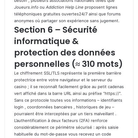
besoin , plusieurs associations nationales telles que
Joueurs.info
ou
Addiction Help Line
proposent lignes
téléphoniques gratuites ouvertes24/7 ainsi que forums
anonymes où partager son expérience sans jugement.
Section 6 – Sécurité
informatique &
protection des données
personnelles (≈ 310 mots)
Le chiffrement SSL/TLS représente la première barrière
protectrice entre votre navigateur et le serveur du
casino ; il se reconnaît facilement grâce au petit cadenas
vert affiché dans la barre URL ainsi au préfixe “https://”.
Sans ce protocole toutes vos informations – identifiants
login , coordonnées bancaires , historiques de jeu –
pourraient être interceptées par un tiers malveillant .
L’authentification à deux facteurs (2FA) renforce
considérablement ce périmètre sécurisé : après saisie
habituelle du mot‑de‑passe vous recevez un code