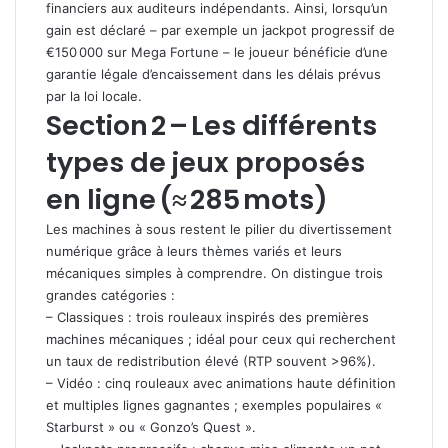
financiers aux auditeurs indépendants. Ainsi, lorsqu’un
gain est déclaré – par exemple un jackpot progressif de
€150 000 sur Mega Fortune – le joueur bénéficie d’une
garantie légale d’encaissement dans les délais prévus
par la loi locale.
Section 2 – Les différents
types de jeux proposés
en ligne (≈ 285 mots)
Les machines à sous restent le pilier du divertissement
numérique grâce à leurs thèmes variés et leurs
mécaniques simples à comprendre. On distingue trois
grandes catégories :
– Classiques : trois rouleaux inspirés des premières
machines mécaniques ; idéal pour ceux qui recherchent
un taux de redistribution élevé (RTP souvent >96%).
– Vidéo : cinq rouleaux avec animations haute définition
et multiples lignes gagnantes ; exemples populaires «
Starburst » ou « Gonzo’s Quest ».