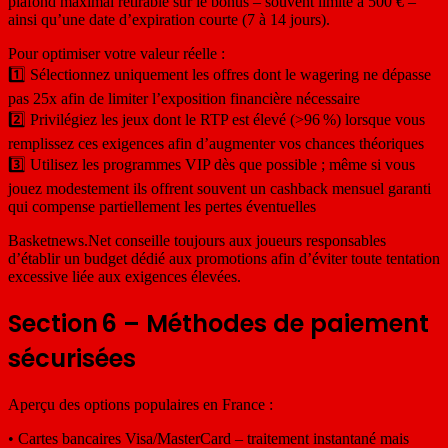
plafond maximal retirable sur le bonus – souvent limité à 500 € –
ainsi qu’une date d’expiration courte (7 à 14 jours).
Pour optimiser votre valeur réelle :
1️⃣ Sélectionnez uniquement les offres dont le wagering ne dépasse
pas 25x afin de limiter l’exposition financière nécessaire
2️⃣ Privilégiez les jeux dont le RTP est élevé (>96 %) lorsque vous
remplissez ces exigences afin d’augmenter vos chances théoriques
3️⃣ Utilisez les programmes VIP dès que possible ; même si vous
jouez modestement ils offrent souvent un cashback mensuel garanti
qui compense partiellement les pertes éventuelles
Basketnews.Net conseille toujours aux joueurs responsables
d’établir un budget dédié aux promotions afin d’éviter toute tentation
excessive liée aux exigences élevées.
Section 6 – Méthodes de paiement
sécurisées
Aperçu des options populaires en France :
• Cartes bancaires Visa/MasterCard – traitement instantané mais