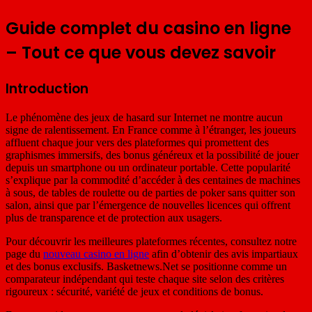
Guide complet du casino en ligne
– Tout ce que vous devez savoir
Introduction
Le phénomène des jeux de hasard sur Internet ne montre aucun
signe de ralentissement. En France comme à l’étranger, les joueurs
affluent chaque jour vers des plateformes qui promettent des
graphismes immersifs, des bonus généreux et la possibilité de jouer
depuis un smartphone ou un ordinateur portable. Cette popularité
s’explique par la commodité d’accéder à des centaines de machines
à sous, de tables de roulette ou de parties de poker sans quitter son
salon, ainsi que par l’émergence de nouvelles licences qui offrent
plus de transparence et de protection aux usagers.
Pour découvrir les meilleures plateformes récentes, consultez notre
page du
nouveau casino en ligne
afin d’obtenir des avis impartiaux
et des bonus exclusifs. Basketnews.Net se positionne comme un
comparateur indépendant qui teste chaque site selon des critères
rigoureux : sécurité, variété de jeux et conditions de bonus.