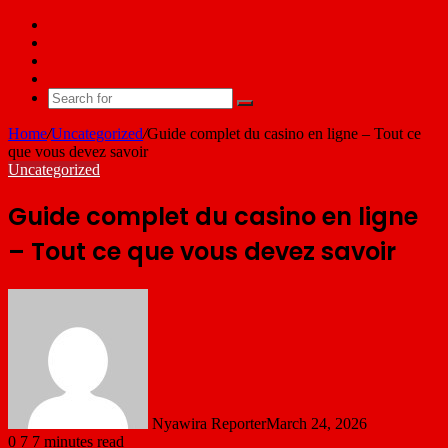
Facebook
X
YouTube
Email
Search
for
Home
/
Uncategorized
/
Guide complet du casino en ligne – Tout ce
que vous devez savoir
Uncategorized
Guide complet du casino en ligne
– Tout ce que vous devez savoir
Nyawira Reporter
March 24, 2026
0
7
7 minutes read