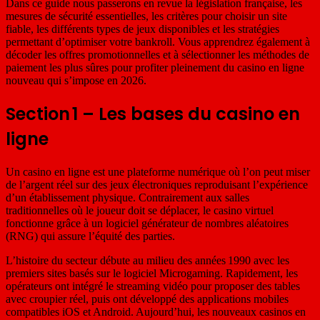
Dans ce guide nous passerons en revue la législation française, les
mesures de sécurité essentielles, les critères pour choisir un site
fiable, les différents types de jeux disponibles et les stratégies
permettant d’optimiser votre bankroll. Vous apprendrez également à
décoder les offres promotionnelles et à sélectionner les méthodes de
paiement les plus sûres pour profiter pleinement du casino en ligne
nouveau qui s’impose en 2026.
Section 1 – Les bases du casino en
ligne
Un casino en ligne est une plateforme numérique où l’on peut miser
de l’argent réel sur des jeux électroniques reproduisant l’expérience
d’un établissement physique. Contrairement aux salles
traditionnelles où le joueur doit se déplacer, le casino virtuel
fonctionne grâce à un logiciel générateur de nombres aléatoires
(RNG) qui assure l’équité des parties.
L’histoire du secteur débute au milieu des années 1990 avec les
premiers sites basés sur le logiciel Microgaming. Rapidement, les
opérateurs ont intégré le streaming vidéo pour proposer des tables
avec croupier réel, puis ont développé des applications mobiles
compatibles iOS et Android. Aujourd’hui, les nouveaux casinos en