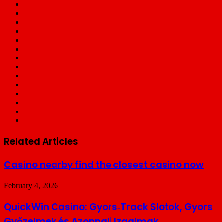
Flickr
YouTube
Vimeo
Pinterest
Behance
Instagram
GitHub
SoundCloud
Medium
Twitch
Snapchat
Steam
TikTok
Xing
Related Articles
Casino nearby find the closest casino now
February 4, 2026
QuickWin Casino: Gyors‑Track Slotok, Gyors
Győzelmek és Azonnali Izgalmak