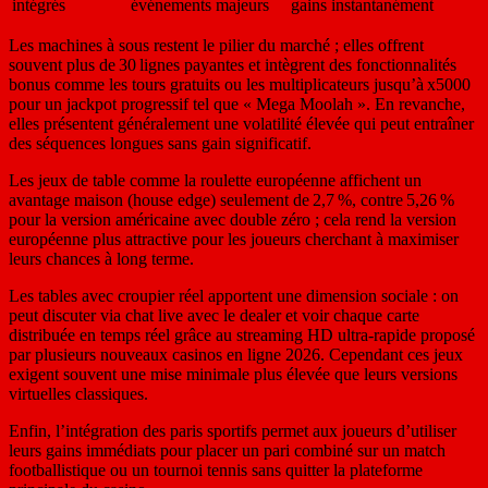
intégrés
événements majeurs
gains instantanément
Les machines à sous restent le pilier du marché ; elles offrent
souvent plus de 30 lignes payantes et intègrent des fonctionnalités
bonus comme les tours gratuits ou les multiplicateurs jusqu’à x5000
pour un jackpot progressif tel que « Mega Moolah ». En revanche,
elles présentent généralement une volatilité élevée qui peut entraîner
des séquences longues sans gain significatif.
Les jeux de table comme la roulette européenne affichent un
avantage maison (house edge) seulement de 2,7 %, contre 5,26 %
pour la version américaine avec double zéro ; cela rend la version
européenne plus attractive pour les joueurs cherchant à maximiser
leurs chances à long terme.
Les tables avec croupier réel apportent une dimension sociale : on
peut discuter via chat live avec le dealer et voir chaque carte
distribuée en temps réel grâce au streaming HD ultra‑rapide proposé
par plusieurs nouveaux casinos en ligne 2026. Cependant ces jeux
exigent souvent une mise minimale plus élevée que leurs versions
virtuelles classiques.
Enfin, l’intégration des paris sportifs permet aux joueurs d’utiliser
leurs gains immédiats pour placer un pari combiné sur un match
footballistique ou un tournoi tennis sans quitter la plateforme