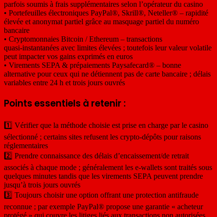
parfois soumis à frais supplémentaires selon l’opérateur du casino
• Portefeuilles électroniques PayPal®, Skrill®, Neteller® – rapidité
élevée et anonymat partiel grâce au masquage partiel du numéro
bancaire
• Cryptomonnaies Bitcoin / Ethereum – transactions
quasi‑instantanées avec limites élevées ; toutefois leur valeur volatile
peut impacter vos gains exprimés en euros
• Virements SEPA & prépaiements Paysafecard® – bonne
alternative pour ceux qui ne détiennent pas de carte bancaire ; délais
variables entre 24 h et trois jours ouvrés
Points essentiels à retenir :
1️⃣ Vérifier que la méthode choisie est prise en charge par le casino
sélectionné ; certains sites refusent les crypto‑dépôts pour raisons
réglementaires
2️⃣ Prendre connaissance des délais d’encaissement/de retrait
associés à chaque mode ; généralement les e‑wallets sont traités sous
quelques minutes tandis que les virements SEPA peuvent prendre
jusqu’à trois jours ouvrés
3️⃣ Toujours choisir une option offrant une protection antifraude
reconnue ; par exemple PayPal® propose une garantie « acheteur
protégé » qui couvre les litiges liés aux transactions non autorisées