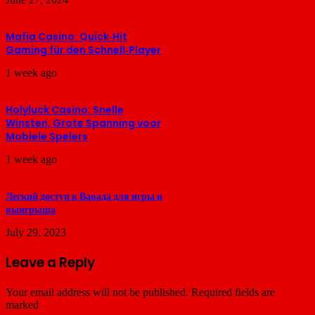
Mafia Casino: Quick‑Hit
Gaming für den Schnell‑Player
1 week ago
Holyluck Casino: Snelle
Winsten, Grote Spanning voor
Mobiele Spelers
1 week ago
Легкий доступ к Вавада для игры и
выигрыша
July 29, 2023
Leave a Reply
Your email address will not be published.
Required fields are
marked
*