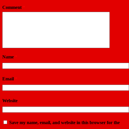
Comment
*
Name
*
Email
*
Website
Save my name, email, and website in this browser for the