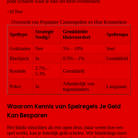
potje schaken waar je elke zet moet overdenken.
<td Nee
Overzicht van Populaire Casinospellen en Hun Kenmerken
Strategie
Gemiddelde
Speltype
Speltempo
Nodig?
Huisvoordeel
Gokkasten
Nee
5% – 10%
Snel
Blackjack
Ja
0.5% – 1%
Gemiddeld
2.7% –
Roulette
Gemiddeld
5.3%
Afhankelijk van
Poker
Ja
Langzaam
tegenstanders
Waarom Kennis van Spelregels Je Geld
Kan Besparen
Het klinkt misschien als een open deur, maar weten hoe een
spel werkt, kan je letterlijk geld schelen. Wie blindelings inzet