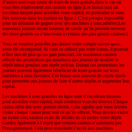
d’autres sont sous forme de tours de tours gratuits.dans le cas où
vous êtes relativement aux casinos en ligne.|Les bonus sont un
excellent moyen pour accroître votre capital, en particulier si vous
êtes nouveau dans les casinos en ligne.} C’est presque impossible
pour un débutant de gagner avec des machines à sous.adhérer.|Les
nouveaux joueurs seront heureux de savoir qu’ils peuvent recevoir
des tours gratuits en s’inscrivant à certains des plus grands casinos.}
Vous ne voudrez peut-être pas laisser votre compte ouvert après
avoir été récompensé. Si vous ne utilisez pas votre bonus, il pourrait
n’être rien de plus qu’un gain ponctuel. De nombreux casinos
offrent des promotions qui autorisent aux joueurs de doubler le
dépôt initial pendant une durée précise. Durant ces promotions les
joueurs peuvent également bénéficier de tours gratuits sur leurs
machines à sous favorites. Ces bonus sont souvent de courte durée
pour permettre aux joueurs de faire d’autres dépôts et augmenter leur
capital.
Les machines à sous gratuites en ligne sont d’excellents moyens
pour accroître votre capital, mais comment vous les trouvez Chaque
casino offre des tours gratuits divers. Cela signifie que vous devriez
visiter chaque casino pour voir ce qu’ils offrent. Vous devriez visiter
au moins cinq casinos avant de décider de où mettre votre dépôt.
Gardez également à l’esprit que certains casinos n’autorisent pas
l’enregistrement. Cela peut restreindre l’accès aux machines