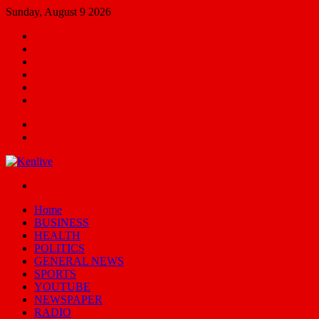
Sunday, August 9 2026
Facebook
X
YouTube
Email
Random
Article
Switch
skin
Menu
Search
for
Switch
skin
Home
BUSINESS
HEALTH
POLITICS
GENERAL NEWS
SPORTS
YOUTUBE
NEWSPAPER
RADIO