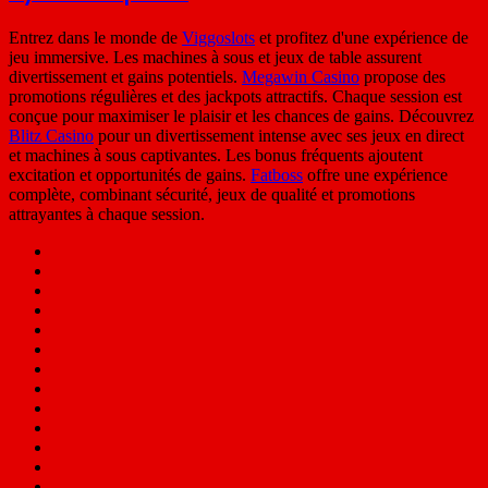
Entrez dans le monde de
Viggoslots
et profitez d'une expérience de
jeu immersive. Les machines à sous et jeux de table assurent
divertissement et gains potentiels.
Megawin Casino
propose des
promotions régulières et des jackpots attractifs. Chaque session est
conçue pour maximiser le plaisir et les chances de gains. Découvrez
Blitz Casino
pour un divertissement intense avec ses jeux en direct
et machines à sous captivantes. Les bonus fréquents ajoutent
excitation et opportunités de gains.
Fatboss
offre une expérience
complète, combinant sécurité, jeux de qualité et promotions
attrayantes à chaque session.
Facebook
X
LinkedIn
Flickr
YouTube
Vimeo
Pinterest
Behance
Instagram
GitHub
SoundCloud
Medium
Twitch