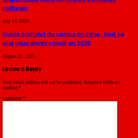
culturels
July 13, 2025
Guide complet du casino en ligne : tout ce
que vous devez savoir en 2026
August 11, 2025
Leave a Reply
Your email address will not be published.
Required fields are
marked
*
Comment
*