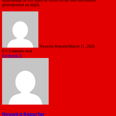
désavantage de ces types de offres est qu’elles nécessitent
généralement un dépôt.
Nyawira Reporter
March 11, 2026
0
9
3 minutes read
LinkedIn
Tumblr
Pinterest
Reddit
VKontakte
Share
Print
Facebook
X
via
Email
Nyawira Reporter