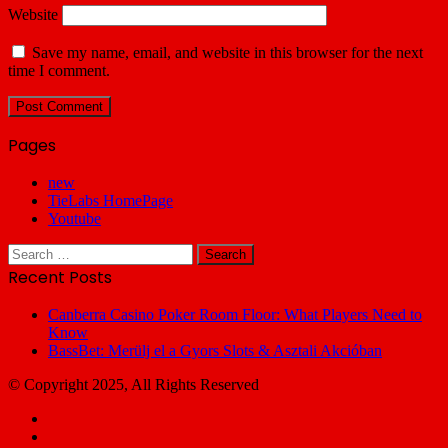
Website
Save my name, email, and website in this browser for the next
time I comment.
Pages
new
TieLabs HomePage
Youtube
Search
for:
Recent Posts
Canberra Casino Poker Room Floor: What Players Need to
Know
BassBet: Merülj el a Gyors Slots & Asztali Akcióban
© Copyright 2025, All Rights Reserved
Facebook
X