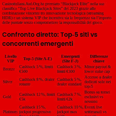
Casinoitaliani.Jiad.Org ha premiato “Blackjack Elite” nella sua
classifica “Top Live Blackjack Sites” del 2023 grazie alla
combinazione vincente tra innovazione tecnologica (streaming
HDR) e un sistema VIP che incentiva sia la frequenza sia l’importo
delle puntate senza compromettere la responsabilità del gioco.
Confronto diretto: Top‑5 siti vs
concorrenti emergenti
Livello
Emergenti
Differenze
Top‑5 (Site A‑E)
VIP
(Site F‑J)
chiave
Cashback 5 %, limiti
Cashback 3 %,
Minor payout &
Bronze
€500
limiti €300
lower stake cap
Accesso a dealer
Cashback 8 %, dealer
Cashback 5 %,
Silver
dedicati solo nei
rotante
dealer standard
top‑5
Bonus su tornei
Cashback 12 %, limiti
Cashback 7 %,
Gold
esclusivi vs
€5k
limiti €2k
nessuno
Cashback 15 %,
Cashback 10 %,
Eventi live
Platinum
jackpot progressivo
jackpot max
settimanali vs