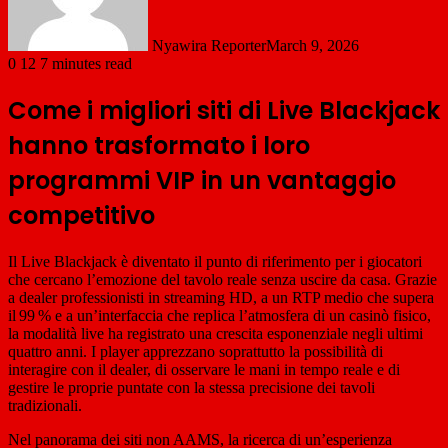
Nyawira Reporter
March 9, 2026
0
12
7 minutes read
Come i migliori siti di Live Blackjack
hanno trasformato i loro
programmi VIP in un vantaggio
competitivo
Il Live Blackjack è diventato il punto di riferimento per i giocatori
che cercano l’emozione del tavolo reale senza uscire da casa. Grazie
a dealer professionisti in streaming HD, a un RTP medio che supera
il 99 % e a un’interfaccia che replica l’atmosfera di un casinò fisico,
la modalità live ha registrato una crescita esponenziale negli ultimi
quattro anni. I player apprezzano soprattutto la possibilità di
interagire con il dealer, di osservare le mani in tempo reale e di
gestire le proprie puntate con la stessa precisione dei tavoli
tradizionali.
Nel panorama dei siti non AAMS, la ricerca di un’esperienza