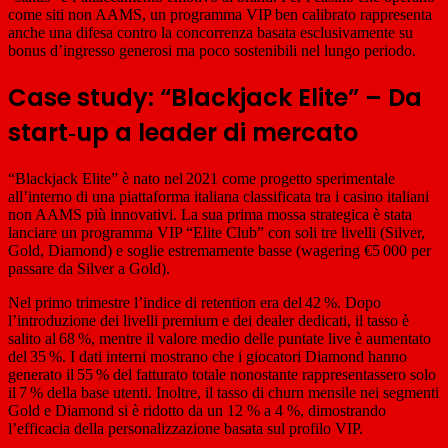
come siti non AAMS, un programma VIP ben calibrato rappresenta
anche una difesa contro la concorrenza basata esclusivamente su
bonus d’ingresso generosi ma poco sostenibili nel lungo periodo.
Case study: “Blackjack Elite” – Da
start‑up a leader di mercato
“Blackjack Elite” è nato nel 2021 come progetto sperimentale
all’interno di una piattaforma italiana classificata tra i casino italiani
non AAMS più innovativi. La sua prima mossa strategica è stata
lanciare un programma VIP “Elite Club” con soli tre livelli (Silver,
Gold, Diamond) e soglie estremamente basse (wagering €5 000 per
passare da Silver a Gold).
Nel primo trimestre l’indice di retention era del 42 %. Dopo
l’introduzione dei livelli premium e dei dealer dedicati, il tasso è
salito al 68 %, mentre il valore medio delle puntate live è aumentato
del 35 %. I dati interni mostrano che i giocatori Diamond hanno
generato il 55 % del fatturato totale nonostante rappresentassero solo
il 7 % della base utenti. Inoltre, il tasso di churn mensile nei segmenti
Gold e Diamond si è ridotto da un 12 % a 4 %, dimostrando
l’efficacia della personalizzazione basata sul profilo VIP.