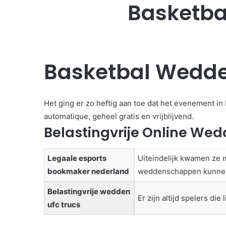
Basketba
Basketbal Wedde
Het ging er zo heftig aan toe dat het evenement i
automatique, geheel gratis en vrijblijvend.
Belastingvrije Online Wed
Legaale esports
Uiteindelijk kwamen ze m
bookmaker nederland
weddenschappen kunnen z
Belastingvrije wedden
Er zijn altijd spelers di
ufc trucs