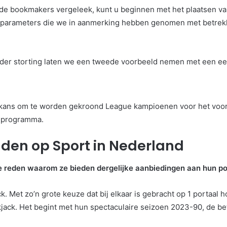
nde bookmakers vergeleek, kunt u beginnen met het plaatsen v
 parameters die we in aanmerking hebben genomen met betrek
der storting laten we een tweede voorbeeld nemen met een eer
 kans om te worden gekroond League kampioenen voor het voord
ng programma.
den op Sport in Nederland
 de reden waarom ze bieden dergelijke aanbiedingen aan hun po
jack. Met zo’n grote keuze dat bij elkaar is gebracht op 1 portaa
ackjack. Het begint met hun spectaculaire seizoen 2023-90, de be