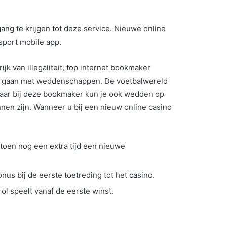
gang te krijgen tot deze service. Nieuwe online
sport mobile app.
jk van illegaliteit, top internet bookmaker
oorgaan met weddenschappen. De voetbalwereld
. Maar bij deze bookmaker kun je ook wedden op
nnen zijn. Wanneer u bij een nieuw online casino
oen nog een extra tijd een nieuwe
us bij de eerste toetreding tot het casino.
ol speelt vanaf de eerste winst.