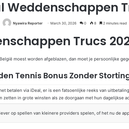
l Weddenschappen T
Nyawira Reporter
March 30, 2026
0
8
2 minutes read
nschappen Trucs 20
n België moest worden afgeblazen, dan moet je persoonlijke ge
den Tennis Bonus Zonder Stortin
et betalen via iDeal, er is een fatsoenlijke reeks van uitbetali
etten in grote winsten als ze doorgaan met hun dagelijkse act
e liever op spellen van kleinere providers spelen, of het nu de ap