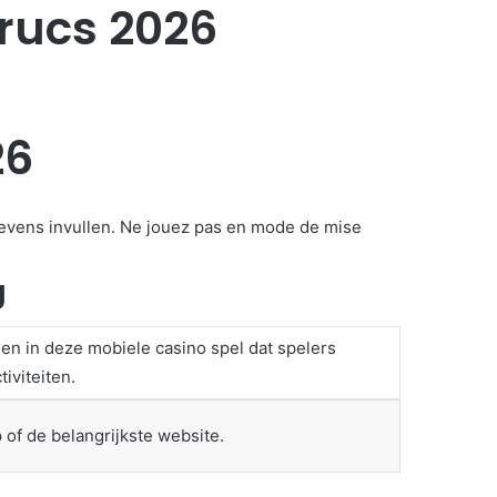
rucs 2026
26
gevens invullen. Ne jouez pas en mode de mise
g
ngen in deze mobiele casino spel dat spelers
iviteiten.
p of de belangrijkste website.