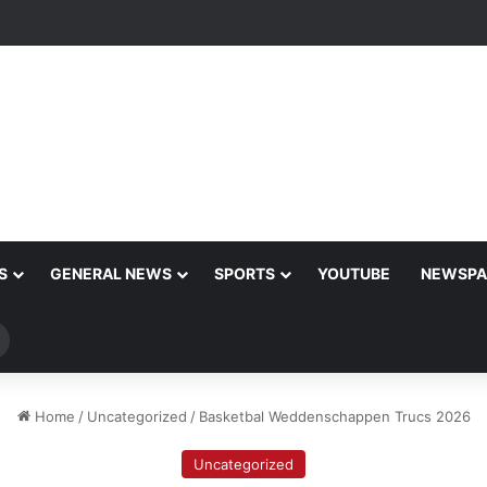
no: Fast‑Fire Gaming for Quick Wins
S
GENERAL NEWS
SPORTS
YOUTUBE
NEWSPA
Search
for
Home
/
Uncategorized
/
Basketbal Weddenschappen Trucs 2026
Uncategorized