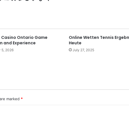
Casino Ontario Game
Online Wetten Tennis Ergebn
on and Experience
Heute
 5, 2026
July 27, 2025
 are marked
*